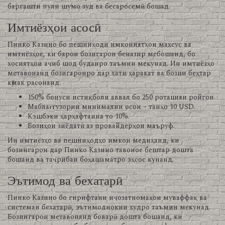
баргашти пули шумо зуд ва бесаросемӣ бошад.
Имтиёзҳои асосӣ
Пинко Казино бо пешниҳоди имкониятҳои махсус ва
имтиёзҳое, ки барои бозигарон беназир мебошанд, бо
хосиятҳои аҷиб шод буданро таъмин мекунад. Ин имтиёзҳо
метавонанд бозигаронро дар хати ҳаракат ва бозии беҳтар
кӯмак расонанд.
150% бонуси истиқболи аввал бо 250 ротацияи ройгон.
Маблағгузории минималии осон – танҳо 10 USD.
Кэшбэки ҳарҳафтаина то 10%.
Бозиҳои зиёдатӣ аз провайдерҳои маъруф.
Ин имтиёзҳо ва пешниҳодҳо имкон медиҳанд, ки
бозингарон дар Пинко Казино тавоное бештар дошта
бошанд ва таҷрибаи боҳашаматро эҳсос кунанд.
Эътимод ва бехатарӣ
Пинко Казино бо гирифтани иҷозатномаҳои муваффақ ва
системаи бехатарӣ, эътимоднокии худро таъмин мекунад.
Бозингарон метавонанд боварӣ дошта бошанд, ки