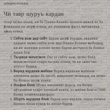
ҳамроҳ созанд.
Чӣ тавр шуруъ кардан
Агар шумо хоҳед, ки ба Пинко Казино шеносӣ шавед ва бо
фоидаҳои он шурӯъ кунед, ин роҳнамои фасеҳ метавонад
кӯмак кунад.
Сабти ном дар сайт:
Барои шурӯъ кардан, аввалин
қадами шумо сабти ном дар Пинко Казино мебошад,
ки ин дониши асосии шумо барои дастрасӣ ба бозиҳо
хоҳад буд.
Тасдиқи маълумот:
Пас аз сабти ном, шумо бояд
маълумотҳои худро тасдиқ кунед, то ки ҳама чиз
дуруст бошад.
Ворид кардани маблағ:
Ворид кардани маблағи
аввалини шумо ба ҳисоб, имконият медиҳад, ки шумо
бо бозиҳо шурӯъ кунед.
Изофаи бозӣ:
Шумо имконият доред, ки бозии
дӯстдоштаи худро интихоб кунед, аз миёни беш аз 5000
бозии пешниҳодшударо.
Шурӯъ кардани бозӣ:
Барои оғоз кардан, танҳо тугмаи
бозиро пахш кунед ва лаззат баред.