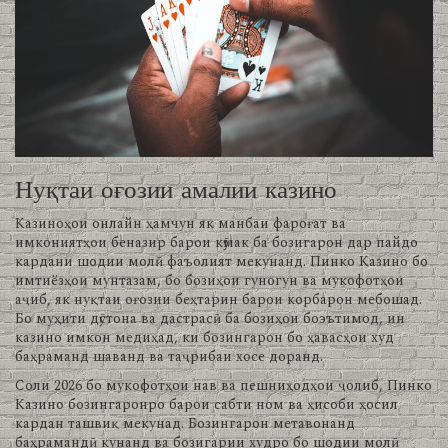
Нуқтаи оғозии амалии казино
Казиноҳои онлайн ҳамчун як манбаи фароғат ва
имкониятҳои беназир барои кӯмак ба бозигарон дар пайдо
кардани шодии молӣ фаъолият мекунанд. Пинко Казино бо
имтиёзҳои мунтазам, бо бозиҳои гуногун ва мукофотҳои
аҷиб, як нуқтаи оғозии беҳтарин барои корбарон мебошад.
Бо муҳити дӯстона ва дастрасӣ ба бозиҳои боэътимод, ин
казино имкон медиҳад, ки бозингарон бо ҳавасҳои худ
баҳраманд шаванд ва таҷрибаи хосе доранд.
Соли 2026 бо мукофотҳои нав ва пешниҳодҳои ҷолиб, Пинко
Казино бозингаронро барои сабти ном ва ҳисоби ҳосил
кардан ташвиқ мекунад. Бозингарон метавонанд
баҳрамандӣ кунанд ва бозигарии худро бо шодии молӣ