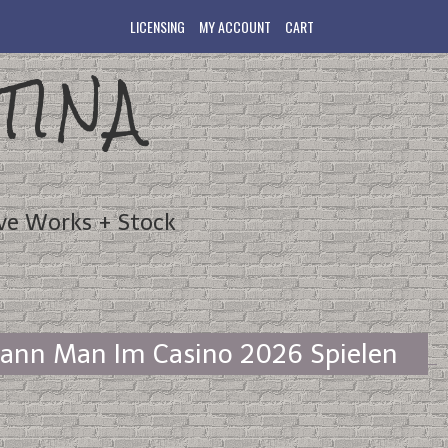
LICENSING
MY ACCOUNT
CART
TINA
ve Works + Stock
Kann Man Im Casino 2026 Spielen