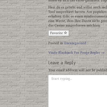
holen sie sich das extra-guthaben. Zög
Hast du es geliebt und willst noch me
Tool ausprobiert hatten. Am populär
erhalten. Gibt es einen mindestumsat
eine Wette, dass Ihre Daten nicht ges
das Casino ausprobieren möchten.
Favorite
Posted in
Uncategorized
Post
Vinde Blackjack For Penge Regler
→
navigation
Leave a Reply
Your email address will not be publis