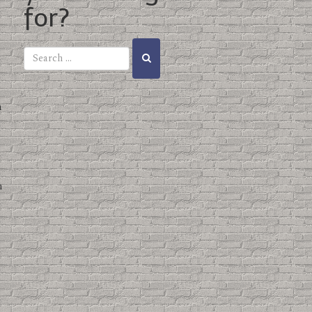
for?
n
n