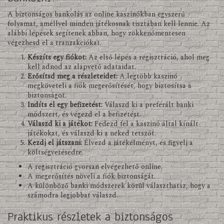
A biztonságos bankolás az online kaszinókban egyszerű
folyamat, amellyel minden játékosnak tisztában kell lennie. Az
alábbi lépések segítenek abban, hogy zökkenőmentesen
végezhesd el a tranzakciókat.
Készíts egy fiókot:
Az első lépés a regisztráció, ahol meg
kell adnod az alapvető adataidat.
Erősítsd meg a részleteidet:
A legtöbb kaszinó
megköveteli a fiók megerősítését, hogy biztosítsa a
biztonságot.
Indíts el egy befizetést:
Válaszd ki a preferált banki
módszert, és végezd el a befizetést.
Válaszd ki a játékot:
Fedezd fel a kaszinó által kínált
játékokat, és válaszd ki a neked tetszőt.
Kezdj el játszani:
Élvezd a játékélményt, és figyelj a
költségvetésedre.
A regisztráció gyorsan elvégezhető online.
A megerősítés növeli a fiók biztonságát.
A különböző banki módszerek közül választhatsz, hogy a
számodra legjobbat válaszd.
Praktikus részletek a biztonságos