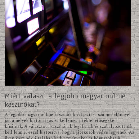
Miért válaszd a legjobb magyar online
kaszinókat?
A legjobb magyar online kaszinók kiválasztása számos előnnyel
jár, amelyek biztonságos és kellemes játéklehetőségeket
kínálnak. A választott kaszinónak legálisnak és szabályozottnak
kell lennie, ezzel biztosítva, hogy a játékosok védve legyenek. Az
ilyen kaszinók általában kedvezményeket és bónuszokat is