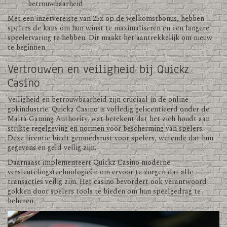
betrouwbaarheid
Met een inzetvereiste van 25x op de welkomstbonus, hebben
spelers de kans om hun winst te maximaliseren en een langere
speelervaring te hebben. Dit maakt het aantrekkelijk om nieuw
te beginnen.
Vertrouwen en veiligheid bij Quickz
Casino
Veiligheid en betrouwbaarheid zijn cruciaal in de online
gokindustrie. Quickz Casino is volledig gelicentieerd onder de
Malta Gaming Authority, wat betekent dat het zich houdt aan
strikte regelgeving en normen voor bescherming van spelers.
Deze licentie biedt gemoedsrust voor spelers, wetende dat hun
gegevens en geld veilig zijn.
Daarnaast implementeert Quickz Casino moderne
versleutelingstechnologieën om ervoor te zorgen dat alle
transacties veilig zijn. Het casino bevordert ook verantwoord
gokken door spelers tools te bieden om hun speelgedrag te
beheren.