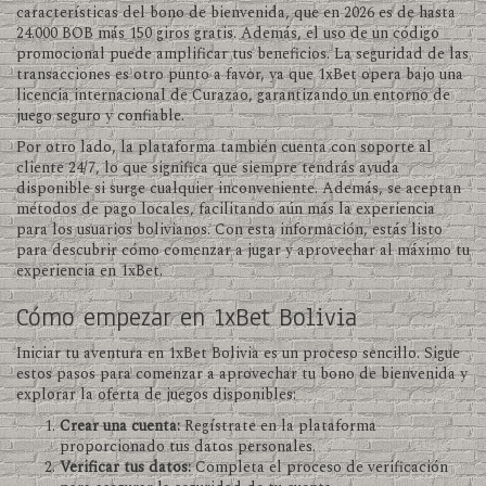
características del bono de bienvenida, que en 2026 es de hasta
24.000 BOB más 150 giros gratis. Además, el uso de un código
promocional puede amplificar tus beneficios. La seguridad de las
transacciones es otro punto a favor, ya que 1xBet opera bajo una
licencia internacional de Curazao, garantizando un entorno de
juego seguro y confiable.
Por otro lado, la plataforma también cuenta con soporte al
cliente 24/7, lo que significa que siempre tendrás ayuda
disponible si surge cualquier inconveniente. Además, se aceptan
métodos de pago locales, facilitando aún más la experiencia
para los usuarios bolivianos. Con esta información, estás listo
para descubrir cómo comenzar a jugar y aprovechar al máximo tu
experiencia en 1xBet.
Cómo empezar en 1xBet Bolivia
Iniciar tu aventura en 1xBet Bolivia es un proceso sencillo. Sigue
estos pasos para comenzar a aprovechar tu bono de bienvenida y
explorar la oferta de juegos disponibles:
Crear una cuenta:
Regístrate en la plataforma
proporcionado tus datos personales.
Verificar tus datos:
Completa el proceso de verificación