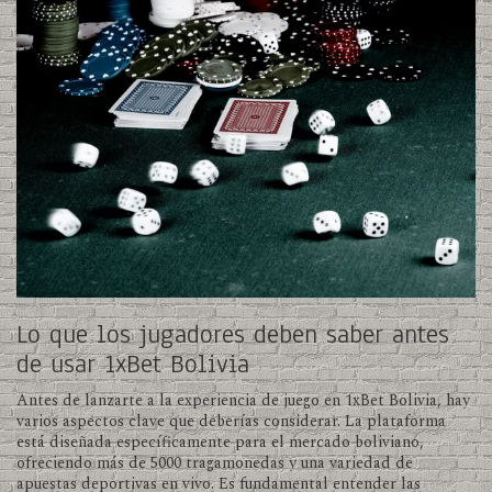
Lo que los jugadores deben saber antes
de usar 1xBet Bolivia
Antes de lanzarte a la experiencia de juego en 1xBet Bolivia, hay
varios aspectos clave que deberías considerar. La plataforma
está diseñada específicamente para el mercado boliviano,
ofreciendo más de 5000 tragamonedas y una variedad de
apuestas deportivas en vivo. Es fundamental entender las