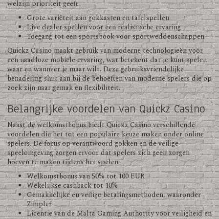
welzijn prioriteit geeft.
Grote variëteit aan gokkasten en tafelspellen
Live dealer spellen voor een realistische ervaring
Toegang tot een sportsbook voor sportweddenschappen
Quickz Casino maakt gebruik van moderne technologieën voor
een naadloze mobiele ervaring, wat betekent dat je kunt spelen
waar en wanneer je maar wilt. Deze gebruiksvriendelijke
benadering sluit aan bij de behoeften van moderne spelers die op
zoek zijn naar gemak en flexibiliteit.
Belangrijke voordelen van Quickz Casino
Naast de welkomstbonus biedt Quickz Casino verschillende
voordelen die het tot een populaire keuze maken onder online
spelers. De focus op verantwoord gokken en de veilige
speelomgeving zorgen ervoor dat spelers zich geen zorgen
hoeven te maken tijdens het spelen.
Welkomstbonus van 50% tot 100 EUR
Wekelijkse cashback tot 10%
Gemakkelijke en veilige betalingsmethoden, waaronder
Zimpler
Licentie van de Malta Gaming Authority voor veiligheid en