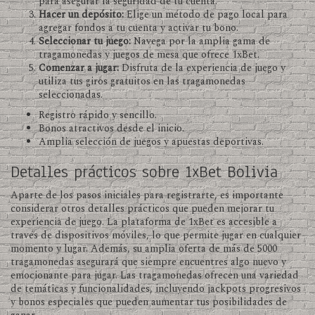
para asegurar la seguridad de tu cuenta.
Hacer un depósito:
Elige un método de pago local para
agregar fondos a tu cuenta y activar tu bono.
Seleccionar tu juego:
Navega por la amplia gama de
tragamonedas y juegos de mesa que ofrece 1xBet.
Comenzar a jugar:
Disfruta de la experiencia de juego y
utiliza tus giros gratuitos en las tragamonedas
seleccionadas.
Registro rápido y sencillo.
Bonos atractivos desde el inicio.
Amplia selección de juegos y apuestas deportivas.
Detalles prácticos sobre 1xBet Bolivia
Aparte de los pasos iniciales para registrarte, es importante
considerar otros detalles prácticos que pueden mejorar tu
experiencia de juego. La plataforma de 1xBet es accesible a
través de dispositivos móviles, lo que permite jugar en cualquier
momento y lugar. Además, su amplia oferta de más de 5000
tragamonedas asegurará que siempre encuentres algo nuevo y
emocionante para jugar. Las tragamonedas ofrecen una variedad
de temáticas y funcionalidades, incluyendo jackpots progresivos
y bonos especiales que pueden aumentar tus posibilidades de