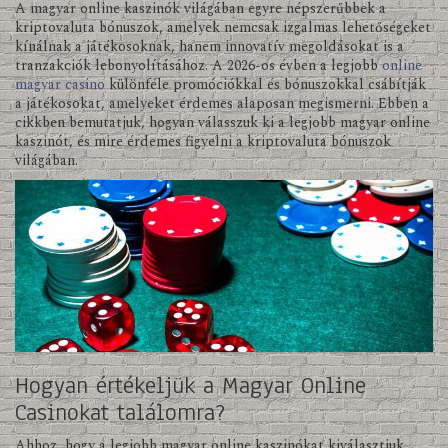
A magyar online kaszinók világában egyre népszerűbbek a
kriptovaluta bónuszok, amelyek nemcsak izgalmas lehetőségeket
kínálnak a játékosoknak, hanem innovatív megoldásokat is a
tranzakciók lebonyolításához. A 2026-os évben a legjobb
online
magyar casino
különféle promóciókkal és bónuszokkal csábítják
a játékosokat, amelyeket érdemes alaposan megismerni. Ebben a
cikkben bemutatjuk, hogyan válasszuk ki a legjobb magyar online
kaszinót, és mire érdemes figyelni a kriptovaluta bónuszok
világában.
Hogyan értékeljük a Magyar Online
Casinokat találomra?
Ahhoz, hogy a legjobb magyar online kaszinókat kiválasztjuk,