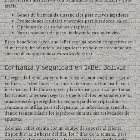
a los usuarios más activos con bonificaciones adicionales y giros
gratis.
Bonos de bienvenida sustanciales para nuevos jugadores.
Promociones regulares y premios para jugadores leales.
Opciones de retiro fáciles y rápidas.
Varias opciones de juego, incluyendo casino en vivo.
Estos beneficios hacen que 1xBet sea una opción competitiva en
el mercado, brindando a los jugadores no solo entretenimiento,
sino también oportunidades reales de ganar.
Confianza y seguridad en 1xBet Bolivia
La seguridad es un aspecto fundamental para cualquier jugador
en línea, y 1xBet Bolivia lo toma muy en serio. Con una licencia
internacional de Curazao, esta plataforma garantiza que todas
las transacciones sean seguras y que los datos personales de los
usuarios estén protegidos. La tecnología de encriptación
avanzada se utiliza para salvaguardar la información sensible,
dando tranquilidad a los jugadores durante sus actividades de
apuestas.
Además, 1xBet cuenta con un equipo de soporte al cliente
disponible las 24 horas del día, los 7 días de la semana, para