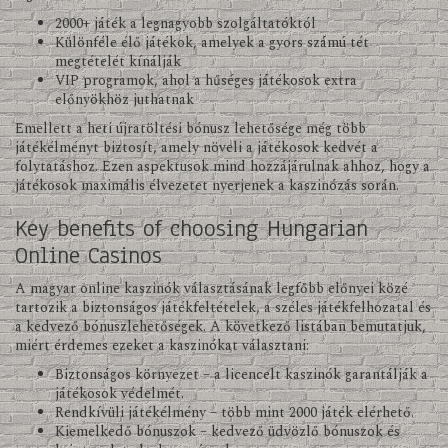
2000+ játék a legnagyobb szolgáltatóktól
Különféle élő játékok, amelyek a gyors számú tét
megtételét kínálják
VIP programok, ahol a hűséges játékosok extra
előnyökhöz juthatnak
Emellett a heti újratöltési bónusz lehetősége még több
játékélményt biztosít, amely növeli a játékosok kedvét a
folytatáshoz. Ezen aspektusok mind hozzájárulnak ahhoz, hogy a
játékosok maximális élvezetet nyerjenek a kaszinózás során.
Key benefits of choosing Hungarian
Online Casinos
A magyar online kaszinók választásának legfőbb előnyei közé
tartozik a biztonságos játékfeltételek, a széles játékfelhozatal és
a kedvező bónuszlehetőségek. A következő listában bemutatjuk,
miért érdemes ezeket a kaszinókat választani:
Biztonságos környezet – a licencelt kaszinók garantálják a
játékosok védelmét.
Rendkívüli játékélmény – több mint 2000 játék elérhető.
Kiemelkedő bónuszok – kedvező üdvözlő bónuszok és