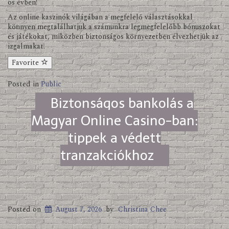
os évben!
Az online kaszinók világában a megfelelő választásokkal
könnyen megtalálhatjuk a számunkra legmegfelelőbb bónuszokat
és játékokat, miközben biztonságos környezetben élvezhetjük az
izgalmakat.
Favorite
Posted in
Public
Biztonságos bankolás a
Magyar Online Casino-ban:
tippek a védett
tranzakciókhoz
Posted on
August 7, 2026
by
Christina Chee