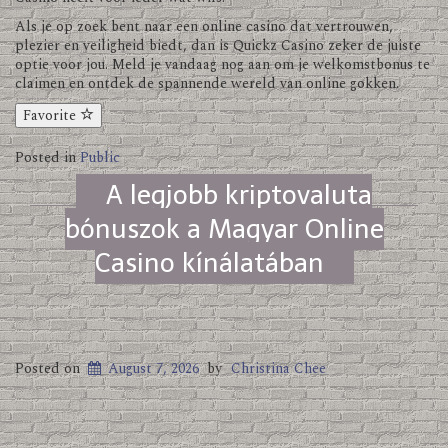
Als je op zoek bent naar een online casino dat vertrouwen,
plezier en veiligheid biedt, dan is Quickz Casino zeker de juiste
optie voor jou. Meld je vandaag nog aan om je welkomstbonus te
claimen en ontdek de spannende wereld van online gokken.
Favorite
Posted in
Public
A legjobb kriptovaluta
bónuszok a Magyar Online
Casino kínálatában
Posted on
August 7, 2026
by
Christina Chee