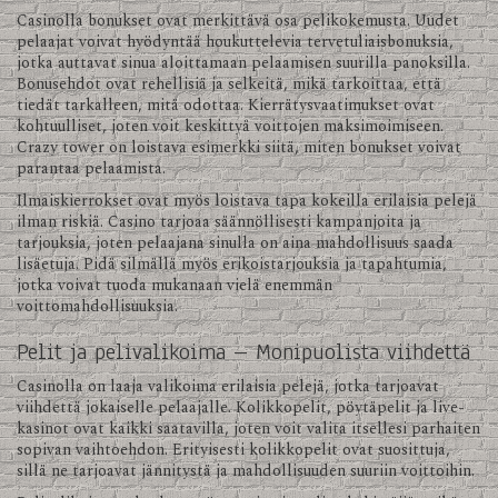
Casinolla bonukset ovat merkittävä osa pelikokemusta. Uudet
pelaajat voivat hyödyntää houkuttelevia tervetuliaisbonuksia,
jotka auttavat sinua aloittamaan pelaamisen suurilla panoksilla.
Bonusehdot ovat rehellisiä ja selkeitä, mikä tarkoittaa, että
tiedät tarkalleen, mitä odottaa. Kierrätysvaatimukset ovat
kohtuulliset, joten voit keskittyä voittojen maksimoimiseen.
Crazy tower on loistava esimerkki siitä, miten bonukset voivat
parantaa pelaamista.
Ilmaiskierrokset ovat myös loistava tapa kokeilla erilaisia pelejä
ilman riskiä. Casino tarjoaa säännöllisesti kampanjoita ja
tarjouksia, joten pelaajana sinulla on aina mahdollisuus saada
lisäetuja. Pidä silmällä myös erikoistarjouksia ja tapahtumia,
jotka voivat tuoda mukanaan vielä enemmän
voittomahdollisuuksia.
Pelit ja pelivalikoima – Monipuolista viihdettä
Casinolla on laaja valikoima erilaisia pelejä, jotka tarjoavat
viihdettä jokaiselle pelaajalle. Kolikkopelit, pöytäpelit ja live-
kasinot ovat kaikki saatavilla, joten voit valita itsellesi parhaiten
sopivan vaihtoehdon. Erityisesti kolikkopelit ovat suosittuja,
sillä ne tarjoavat jännitystä ja mahdollisuuden suuriin voittoihin.