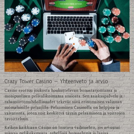
Crazy Tower Casino – Yhteenveto ja arvio
Casino erottuu joukosta houkuttelevan bonustarjontansa ja
monipuolisen pelivalikoimansa ansiosta. Sen asiakaspalvelu ja
rahansiirtomahdollisuudet tekevät siitä erinomaisen valinnan
suomalaisille pelaajille. Pelaaminen Casinolla on helppoa ja
vaivatonta, joten voit keskittyä täysin pelaamiseen ja voittojen
tavoitteluun.
Kaiken kaikkiaan Casino on loistava vaihtoehto, jos arvostat
sujuvaa pelikokemusta, rehellisiä bonusehtoja ja laajaa