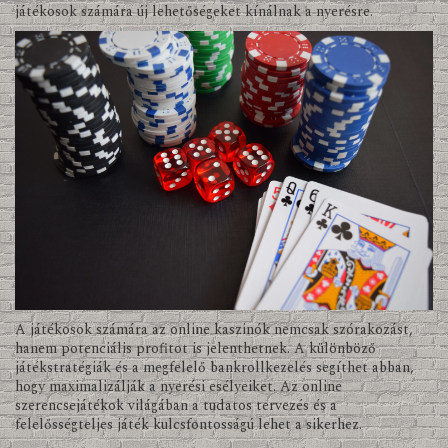
játékosok számára új lehetőségeket kínálnak a nyerésre.
A játékosok számára az online kaszinók nemcsak szórakozást,
hanem potenciális profitot is jelenthetnek. A különböző
játékstratégiák és a megfelelő bankrollkezelés segíthet abban,
hogy maximalizálják a nyerési esélyeiket. Az online
szerencsejátékok világában a tudatos tervezés és a
felelősségteljes játék kulcsfontosságú lehet a sikerhez.