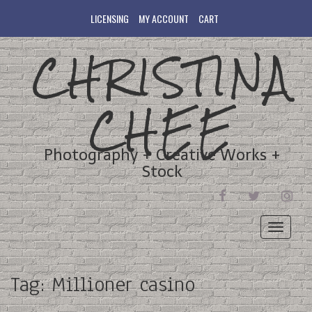
LICENSING
MY ACCOUNT
CART
CHRISTINA
CHEE
Photography + Creative Works +
Stock
FACEBOOK
TWITTER
INST
Toggle
navigati
Tag:
Millioner casino