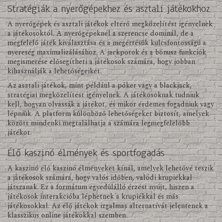
Stratégiák a nyerőgépekhez és asztali játékokhoz
A nyerőgépek és asztali játékok eltérő megközelítést igényelnek
a játékosoktól. A nyerőgépeknél a szerencse dominál, de a
megfelelő játék kiválasztása és a megértésük kulcsfontosságú a
nyereség maximalizálásához. A jackpotok és a bónusz funkciók
megismerése elősegítheti a játékosok számára, hogy jobban
kihasználják a lehetőségeiket.
Az asztali játékok, mint például a póker vagy a blackjack,
stratégiai megközelítést igényelnek. A játékosoknak tudniuk
kell, hogyan olvassák a játékot, és mikor érdemes fogadniuk vagy
lépniük. A platform különböző lehetőségeket biztosít, amelyek
között mindenki megtalálhatja a számára legmegfelelőbb
játékot.
Élő kaszinó élmények és sportfogadás
A kaszinó élő kaszinó élményeket kínál, amelyek lehetővé teszik
a játékosok számára, hogy valós időben, valódi krupiékkal
játszanak. Ez a formátum egyedülálló érzést nyújt, hiszen a
játékosok interakcióba léphetnek a krupiékkal és más
játékosokkal. Az élő játékok izgalmas alternatívát jelentenek a
klasszikus online játékokkal szemben.