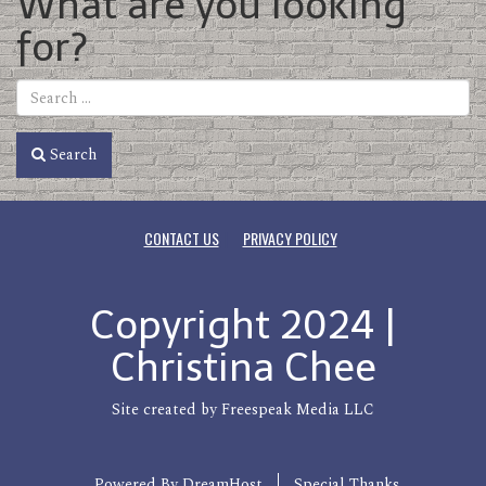
What are you looking
for?
Search
CONTACT US
PRIVACY POLICY
Copyright 2024 |
Christina Chee
Site created by Freespeak Media LLC
Powered By
DreamHost
Special Thanks